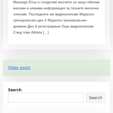
Massage Envy и споделям мислите си защо обичам
масажи и някаква информация за техните месечни
членове. Последните ми видеоклипове Маратон
тренировъчен ден 4 Маратон тренировъчен
дневник Ден 4 регистриране Още видеоклипове
След това Athleta […]
P
Older posts
o
s
t
Search
s
Search
n