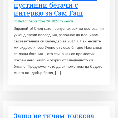
пустинни бегачи с
интервю за Сам Гаш
Posted on
September 29, 2022
by
wenda
Здравейте! След като пропуснах всички състезания
уикенд преди последния, започнах да планирам
състезателния си календар за 2014 г. Най -новите
ми видеоклипове Учене от лошо бягане Настъпват
се лоши бягания – ето точно как се преместих
покрай него, както и открих от следващото си
бягане. Предложението да ви помогнем да бъдете
много по -добър бегач, […]
Защо не тичам толкова