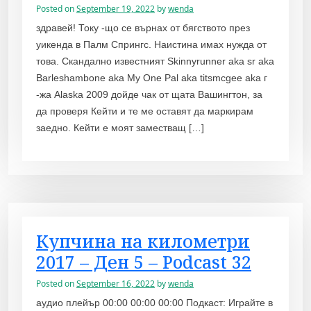
Posted on
September 19, 2022
by
wenda
здравей! Току -що се върнах от бягството през
уикенда в Палм Спрингс. Наистина имах нужда от
това. Скандално известният Skinnyrunner aka sr aka
Barleshambone aka My One Pal aka titsmcgee aka г
-жа Alaska 2009 дойде чак от щата Вашингтон, за
да проверя Кейти и те ме оставят да маркирам
заедно. Кейти е моят заместващ […]
Купчина на километри
2017 – Ден 5 – Podcast 32
Posted on
September 16, 2022
by
wenda
аудио плейър 00:00 00:00 00:00 Подкаст: Играйте в