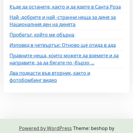
Къде да останете, както и да ядете в Санта Роза
Най -добрите и най -странни неща за диня за
Националния ден на динята
Пробегът, който ме обърна
Изповед в четвъртък: Отново ще отида в ада
Правните неща, които можете да вземете и да
направите, за да бягате по -бързо …
Два подкасти във вторник, както и
фотобомбинг видео
Powered by WordPress
Theme: beshop by