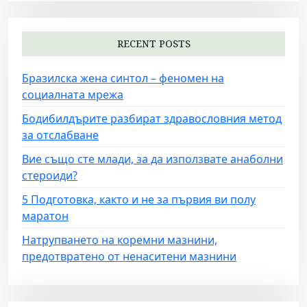
a
v
i
RECENT POSTS
g
Бразилска жена синтол – феномен на
a
социалната мрежа
t
Бодибилдърите разбират здравословния метод
i
за отслабване
o
Вие също сте млади, за да използвате анаболни
n
стероиди?
5 Подготовка, както и не за първия ви полу
маратон
Натрупването на коремни мазнини,
предотвратено от ненаситени мазнини