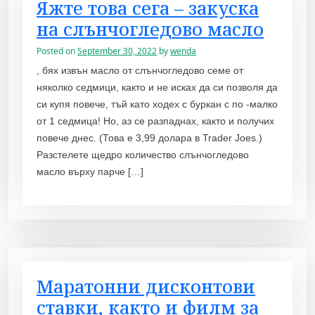
Яжте това сега – закуска
на слънчогледово масло
Posted on
September 30, 2022
by
wenda
, бях извън масло от слънчогледово семе от
няколко седмици, както и не исках да си позволя да
си купя повече, тъй като ходех с буркан с по -малко
от 1 седмица! Но, аз се разпаднах, както и получих
повече днес. (Това е 3,99 долара в Trader Joes.)
Разстелете щедро количество слънчогледово
масло върху парче […]
Маратонни дисконтови
ставки, както и филм за