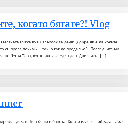
те, когато бягате?! Vlog
известната грижа във Facebook за деня: „Добре ли е да ходите,
гато си правя почивки – точно как да продължа?“ Последните ми
е на бегач Това, което ядох за един ден. Дневникът […]
unner
ировка, докато Бен беше в банята. Когато излезе, той каза: „Леле!