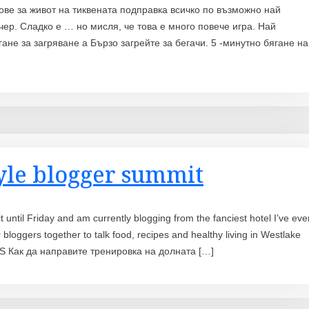
ове за живот на тиквената подправка всичко по възможно най
чер. Сладко е … но мисля, че това е много повече игра. Най
ане за загряване a Бързо загрейте за бегачи. 5 -минутно бягане на
tyle blogger summit
t until Friday and am currently blogging from the fanciest hotel I’ve eve
loggers together to talk food, recipes and healthy living in Westlake
EOS Как да направите тренировка на долната […]