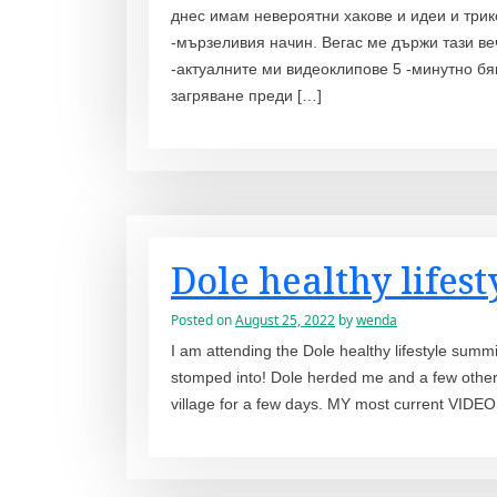
днес имам невероятни хакове и идеи и трик
-мързеливия начин. Вегас ме държи тази ве
-актуалните ми видеоклипове 5 -минутно бяг
загряване преди […]
Dole healthy lifes
Posted on
August 25, 2022
by
wenda
I am attending the Dole healthy lifestyle summi
stomped into! Dole herded me and a few other b
village for a few days. MY most current VID