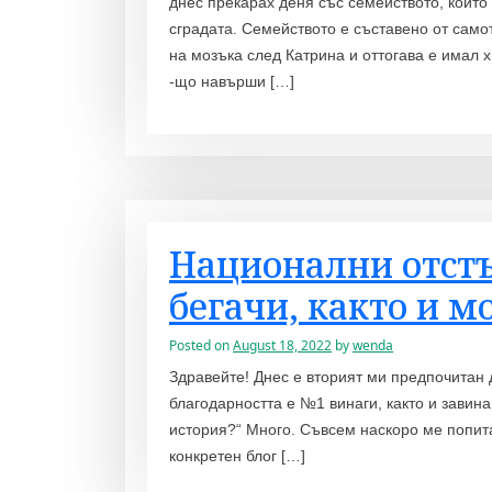
днес прекарах деня със семейството, които 
сградата. Семейството е съставено от само
на мозъка след Катрина и оттогава е имал х
-що навърши […]
Национални отстъ
бегачи, както и м
Posted on
August 18, 2022
by
wenda
Здравейте! Днес е вторият ми предпочитан д
благодарността е №1 винаги, както и завина
история?“ Много. Съвсем наскоро ме попита
конкретен блог […]