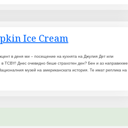
mpkin Ice Cream
кцент в деня ми – посещение на кухнята на Джулия Дет или
о в TCBY! Днес очевидно беше страхотен ден? Бен и аз направихме
Националния музей на американската история. Те имат реплика на