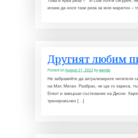
Това е ярка риза !! ” И съм почти сигурен, 
искам да нося тази риза за моя маратон – 
Другият любим пи
Posted on
August 21, 2022
by
wenda
Не забравяйте да актуализирате читателя си
на Мат, Меган. Разбрах, че ще го хареса, т
Епкот и завърши състезание на Дисни. Хар
тренировъчен […]