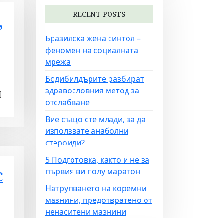
RECENT POSTS
,
Бразилска жена синтол –
феномен на социалната
мрежа
Бодибилдърите разбират
здравословния метод за
]
отслабване
Вие също сте млади, за да
използвате анаболни
стероиди?
5 Подготовка, както и не за
с
първия ви полу маратон
Натрупването на коремни
мазнини, предотвратено от
ненаситени мазнини