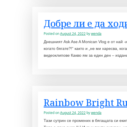
Добре ли е да ходи
Posted on
August 24, 2022
by
wenda
Днешният Ask Ase A Monican Vlog е от най -
когато бягате?!“ както и „не ми харесва, ко
видеоклипове Какво ям за един ден – издани
Rainbow Bright R
Posted on
August 24, 2022
by
wenda
Тази сутрин се промених в бягащата си екип