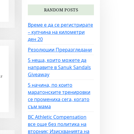
RANDOM POSTS
Време е да се регистрирате
– купчина на километри
ден 20
Резолюции Преразгледани
5 неща, които можете да
направите в Sanuk Sandals
Giveaway
ът
5 начина, по които
маратонските тренировки
се промениха сега, когато
съм мама
BC Athletic Compensation
все още без политика на
вторник; Изискванията на