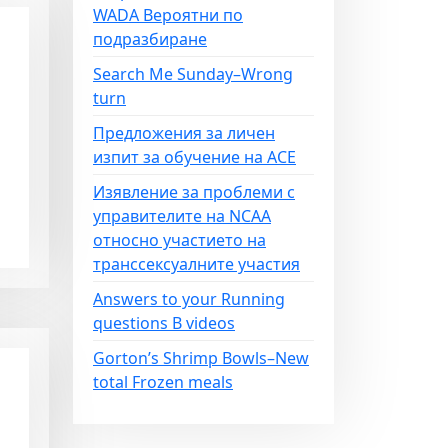
WADA Вероятни по
подразбиране
Search Me Sunday–Wrong
turn
Предложения за личен
изпит за обучение на ACE
Изявление за проблеми с
управителите на NCAA
относно участието на
транссексуалните участия
Answers to your Running
questions B videos
Gorton’s Shrimp Bowls–New
total Frozen meals