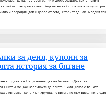
получават дома, построен за тях и доброволците, които правят
тна майка с четирима сина. Второто на най -големия е получил рак
имио и операция (той е добре от сега). Вторият до най -младия ток
пки за деня, купони за
оята история за бягане
ен в годината – Национален ден на бягане !! (Денят на
ги.) Питам ме „Как започнахте да бягате?“ Или „каква е вашата
ха в интервю, както и ми хрумна, че никога не съм писал нито еди