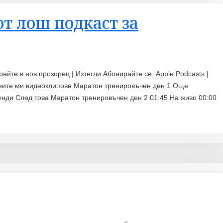
от лош подкаст за
райте в нов прозорец | Изтегли Абонирайте се: Apple Podcasts |
уалните ми видеоклипове Маратон тренировъчен ден 1 Още
кунди След това Маратон тренировъчен ден 2 01:45 На живо 00:00