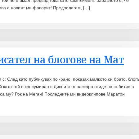
че той не е имал предвид това като комплимент. Забавното е, че
това е новият ми фаворит! Предполагам, […]
сател на блогове на Мат
 с: След като публикувах по -рано, показах малкото си брато, блог
ъй като той е консумиран с Дисни и тя наскоро отиде на събитие в
еса му? Рок на Меган! Последните ми видеоклипове Маратон