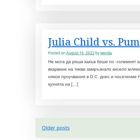
Julia Child vs. Pu
Posted on
August 16, 2022
by
wenda
Не мога да реша какъв беше по -големият а
вкарване на тиква замръзнало кисело мляк
някои проучвания в D.C. днес и посетихме 
кухнята на […]
P
Older posts