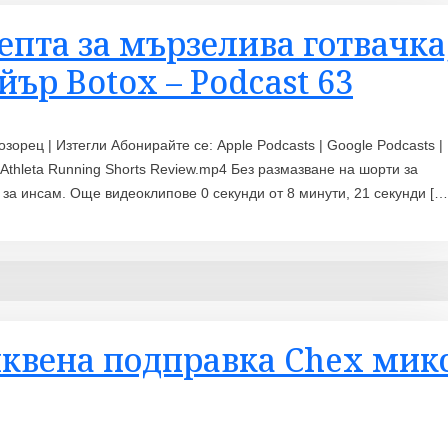
епта за мързелива готвачка
йър Botox – Podcast 63
озорец | Изтегли Абонирайте се: Apple Podcasts | Google Podcasts |
 Athleta Running Shorts Review.mp4 Без размазване на шорти за
рти за инсам. Още видеоклипове 0 секунди от 8 минути, 21 секунди […
иквена подправка Chex мик