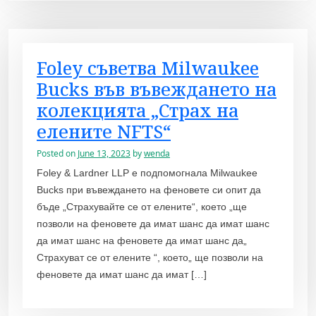
Foley съветва Milwaukee
Bucks във въвеждането на
колекцията „Страх на
елените NFTS“
Posted on
June 13, 2023
by
wenda
Foley & Lardner LLP е подпомогнала Milwaukee
Bucks при въвеждането на феновете си опит да
бъде „Страхувайте се от елените“, което „ще
позволи на феновете да имат шанс да имат шанс
да имат шанс на феновете да имат шанс да„
Страхуват се от елените “, което„ ще позволи на
феновете да имат шанс да имат […]