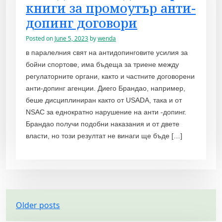
книги за промоутър анти-
допинг договори
Posted on
June 5, 2023
by
wenda
в паралелния свят на антидопинговите усилия за
бойни спортове, има бъдеща за триене между
регулаторните органи, както и частните договорени
анти-допинг агенции. Диего Брандао, например,
беше дисциплиниран както от USADA, така и от
NSAC за еднократно нарушение на анти -допинг.
Брандао получи подобни наказания и от двете
власти, но този резултат не винаги ще бъде […]
P
Older posts
o