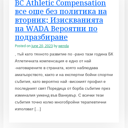
BC Athletic Compensation
все още без политика на
вторник; Изискванията
на WADA Вероятни по
подразбиране
Posted on
June 20, 2023
by
wenda
, тъй като тяхното развитие по -рано тази година БК
Атлетичната компенсация е едно от най
-натоварените в страната, която наблюдава
аматьорството, както и на експертни бойни спортни
събития, като вероятно най -високият профил е
последният свят Поредица от борба събитие през
изминалия уикенд във Ванкувър. С всички тези
събития точно колко многобройни терапевтични
използват […]