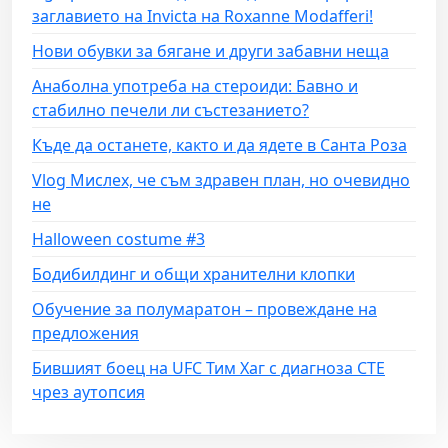
заглавието на Invicta на Roxanne Modafferi!
Нови обувки за бягане и други забавни неща
Анаболна употреба на стероиди: Бавно и
стабилно печели ли състезанието?
Къде да останете, както и да ядете в Санта Роза
Vlog Мислех, че съм здравен план, но очевидно
не
Halloween costume #3
Бодибилдинг и общи хранителни клопки
Обучение за полумаратон – провеждане на
предложения
Бившият боец на UFC Тим Хаг с диагноза CTE
чрез аутопсия