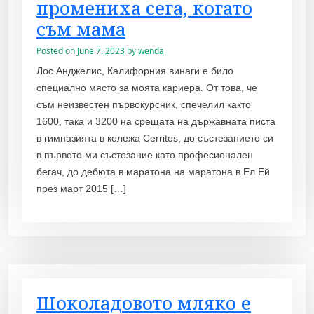
промениха сега, когато
съм мама
Posted on
June 7, 2023
by
wenda
Лос Анджелис, Калифорния винаги е било
специално място за моята кариера. От това, че
съм неизвестен първокурсник, спечелил както
1600, така и 3200 на срещата на държавната писта
в гимназията в колежа Cerritos, до състезанието си
в първото ми състезание като професионален
бегач, до дебюта в маратона на маратона в Ел Ей
през март 2015 […]
Шоколадовото мляко е