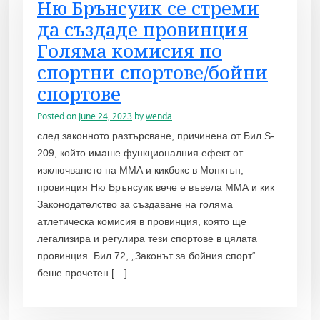
Ню Брънсуик се стреми
да създаде провинция
Голяма комисия по
спортни спортове/бойни
спортове
Posted on
June 24, 2023
by
wenda
след законното разтърсване, причинена от Бил S-
209, който имаше функционалния ефект от
изключването на ММА и кикбокс в Монктън,
провинция Ню Брънсуик вече е въвела ММА и кик
Законодателство за създаване на голяма
атлетическа комисия в провинция, която ще
легализира и регулира тези спортове в цялата
провинция. Бил 72, „Законът за бойния спорт“
беше прочетен […]