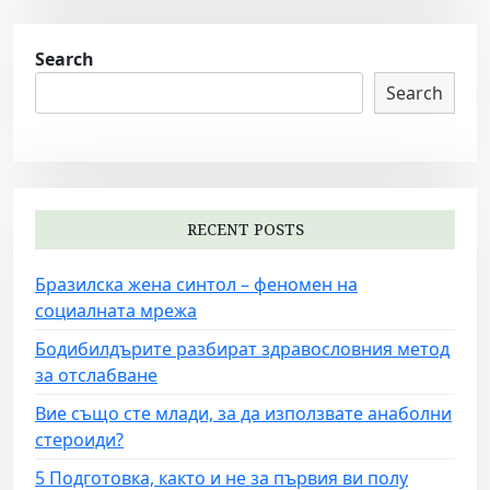
s
t
Search
s
Search
n
a
v
i
RECENT POSTS
g
Бразилска жена синтол – феномен на
a
социалната мрежа
t
Бодибилдърите разбират здравословния метод
i
за отслабване
o
Вие също сте млади, за да използвате анаболни
n
стероиди?
5 Подготовка, както и не за първия ви полу